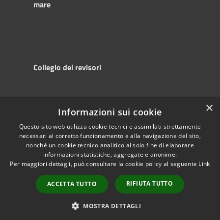
mare
Collegio dei revisori
×
Informazioni sui cookie
RSS
Copyright © 2025
Accessibility
Autorità di
Questo sito web utilizza cookie tecnici e assimilati strettamente
necessari al corretto funzionamento e alla navigazione del sito,
Privacy
Sistema Portuale
nonché un cookie tecnico analitico al solo fine di elaborare
Cookie
del Mare Adriatico
informazioni statistiche, aggregate e anonime.
Sitemap
Centrale
Per maggiori dettagli, può consultare la cookie policy al seguente
Link
Powered by
Municipium
•
RIFIUTA TUTTO
ACCETTA TUTTO
Accesso redazione
MOSTRA DETTAGLI