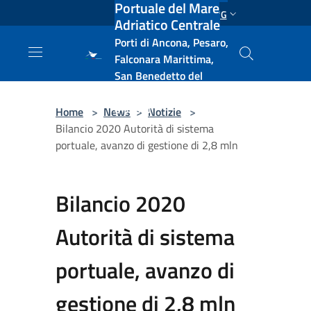
Portuale del Mare
Salta al contenuto principale
ENG
Adriatico Centrale
Porti di Ancona, Pesaro,
Falconara Marittima,
San Benedetto del
Tronto, Pescara, Ortona
e Vasto
Home
>
News
>
Notizie
>
Bilancio 2020 Autorità di sistema
portuale, avanzo di gestione di 2,8 mln
Bilancio 2020
Autorità di sistema
portuale, avanzo di
gestione di 2,8 mln