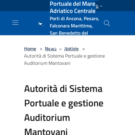
Portuale del Mare
Salta al contenuto principale
ENG
Adriatico Centrale
Porti di Ancona, Pesaro,
Falconara Marittima,
San Benedetto del
Tronto, Pescara, Ortona
e Vasto
Home
>
News
>
Notizie
>
Autorità di Sistema Portuale e gestione
Auditorium Mantovani
Autorità di Sistema
Portuale e gestione
Auditorium
Mantovani