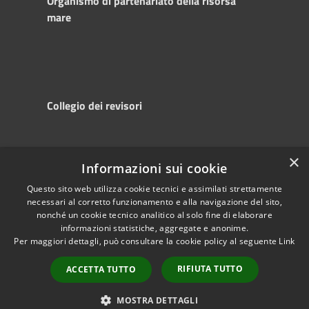
Organismo di partenariato della risorsa
mare
Collegio dei revisori
×
Informazioni sui cookie
RSS
Copyright © 2025
Accessibility
Autorità di
Questo sito web utilizza cookie tecnici e assimilati strettamente
necessari al corretto funzionamento e alla navigazione del sito,
Privacy
Sistema Portuale
nonché un cookie tecnico analitico al solo fine di elaborare
Cookie
del Mare Adriatico
informazioni statistiche, aggregate e anonime.
Sitemap
Centrale
Per maggiori dettagli, può consultare la cookie policy al seguente
Link
Powered by
Municipium
•
RIFIUTA TUTTO
ACCETTA TUTTO
Accesso redazione
MOSTRA DETTAGLI