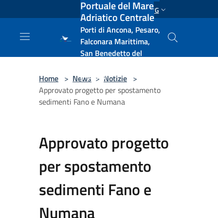
Portuale del Mare
Salta al contenuto principale
ENG
Adriatico Centrale
Porti di Ancona, Pesaro,
Falconara Marittima,
San Benedetto del
Tronto, Pescara, Ortona
e Vasto
Home
>
News
>
Notizie
>
Approvato progetto per spostamento
sedimenti Fano e Numana
Approvato progetto
per spostamento
sedimenti Fano e
Numana