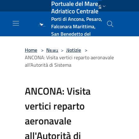
Portuale del Mare
Salta al contenuto principale
ENG
Adriatico Centrale
Porti di Ancona, Pesaro,
Falconara Marittima,
San Benedetto del
Tronto, Pescara, Ortona
e Vasto
Home
>
News
>
Notizie
>
ANCONA: Visita vertici reparto aeronavale
all'Autorità di Sistema
ANCONA: Visita
vertici reparto
aeronavale
all'Autorità di