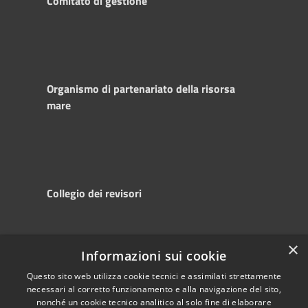
Comitato di gestione
Organismo di partenariato della risorsa
mare
Collegio dei revisori
×
Informazioni sui cookie
RSS
Copyright © 2025
Accessibility
Autorità di
Questo sito web utilizza cookie tecnici e assimilati strettamente
necessari al corretto funzionamento e alla navigazione del sito,
Privacy
Sistema Portuale
nonché un cookie tecnico analitico al solo fine di elaborare