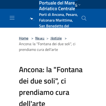
Portuale del Mare
Salta al contenuto principale
ENG
Adriatico Centrale
Porti di Ancona, Pesaro,
Falconara Marittima,
San Benedetto del
Tronto, Pescara, Ortona
e Vasto
Home
>
News
>
Notizie
>
Ancona: la "Fontana dei due soli", ci
prendiamo cura dell'arte
Ancona: la "Fontana
dei due soli", ci
prendiamo cura
dell'arte