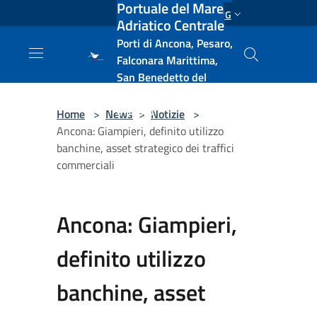
Portuale del Mare
Salta al contenuto principale
ENG
Adriatico Centrale
Porti di Ancona, Pesaro,
Falconara Marittima,
San Benedetto del
Tronto, Pescara, Ortona
e Vasto
Home
>
News
>
Notizie
>
Ancona: Giampieri, definito utilizzo
banchine, asset strategico dei traffici
commerciali
Ancona: Giampieri,
definito utilizzo
banchine, asset