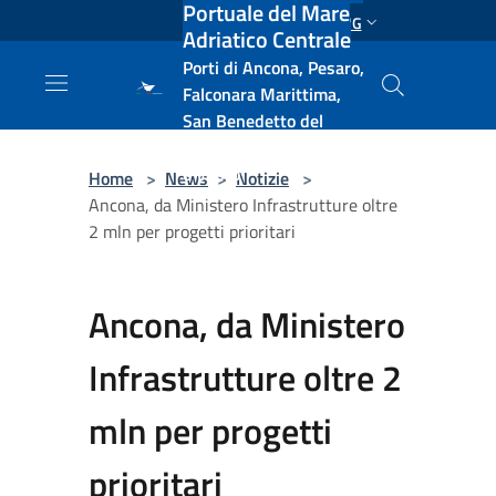
Portuale del Mare
Salta al contenuto principale
ENG
Adriatico Centrale
Porti di Ancona, Pesaro,
Falconara Marittima,
San Benedetto del
Tronto, Pescara, Ortona
e Vasto
Home
>
News
>
Notizie
>
Ancona, da Ministero Infrastrutture oltre
2 mln per progetti prioritari
Ancona, da Ministero
Infrastrutture oltre 2
mln per progetti
prioritari