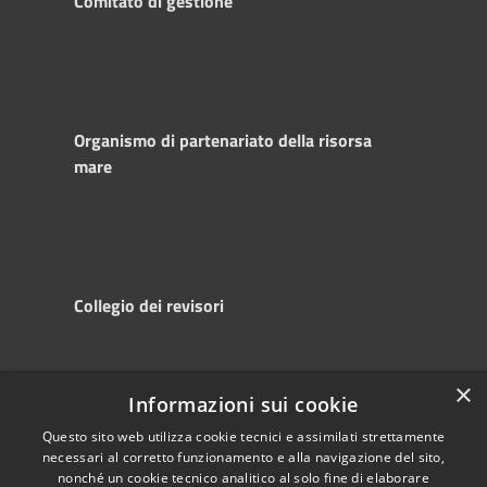
Comitato di gestione
Organismo di partenariato della risorsa
mare
Collegio dei revisori
×
Informazioni sui cookie
RSS
Copyright © 2025
Accessibility
Autorità di
Questo sito web utilizza cookie tecnici e assimilati strettamente
necessari al corretto funzionamento e alla navigazione del sito,
Privacy
Sistema Portuale
nonché un cookie tecnico analitico al solo fine di elaborare