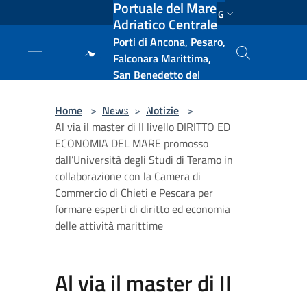
Portuale del Mare
Salta al contenuto principale
ENG
Adriatico Centrale
Porti di Ancona, Pesaro,
Falconara Marittima,
San Benedetto del
Tronto, Pescara, Ortona
e Vasto
Home
>
News
>
Notizie
>
Al via il master di II livello DIRITTO ED
ECONOMIA DEL MARE promosso
dall’Università degli Studi di Teramo in
collaborazione con la Camera di
Commercio di Chieti e Pescara per
formare esperti di diritto ed economia
delle attività marittime
Al via il master di II