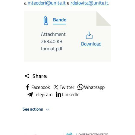
a
mteodori@unite.it
e
rdeiovita@unite.it
.
Bando
PDF
Attachment
263.40 KB
Download
format pdf
Share:
Facebook
Twitter
Whatsapp
Telegram
LinkedIn
See actions