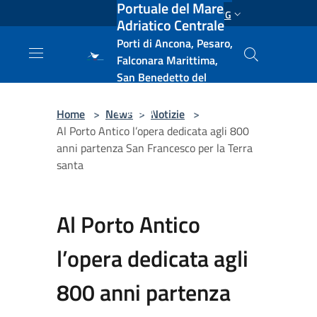
Portuale del Mare
Salta al contenuto principale
ENG
Adriatico Centrale
Porti di Ancona, Pesaro,
Falconara Marittima,
San Benedetto del
Tronto, Pescara, Ortona
e Vasto
Home
>
News
>
Notizie
>
Al Porto Antico l’opera dedicata agli 800
anni partenza San Francesco per la Terra
santa
Al Porto Antico
l’opera dedicata agli
800 anni partenza