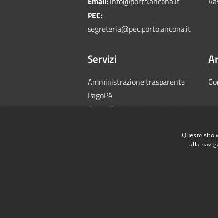
Email:
info@porto.ancona.it
Va
PEC:
segreteria@pec.porto.ancona.it
Servizi
Ar
Amministrazione trasparente
Co
PagoPA
Sportello Unico Amministrativo
Questo sito 
alla navig
RSS
Accessibility
Privacy
Cook