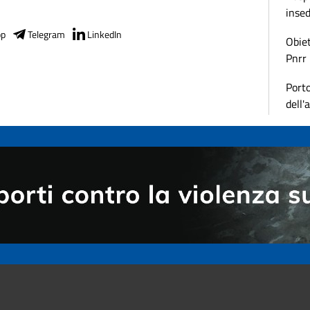
inse
pp
Telegram
LinkedIn
Obiet
Pnrr
Porto
dell'