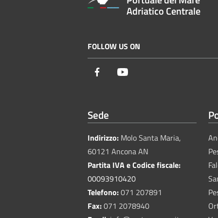
Adriatico Centrale
FOLLOW US ON
Facebook
Youtube
Sede
Po
Indirizzo:
Molo Santa Maria,
An
60121 Ancona AN
Pe
Partita IVA e Codice fiscale:
Fa
00093910420
Sa
Telefono:
071 207891
Pe
Fax:
071 2078940
Or