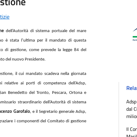
estione
tizie
ne
dell’Autorità di sistema portuale del mare
ano è stata l’ultima per il mandato di questa
to di gestione, come prevede la legge 84 del
nto del nuovo Presidente.
estione, il cui mandato scadeva nella giornata
i relative ai porti di competenza dell’Adsp,
Rela
San Benedetto del Tronto, Pescara, Ortona e
Adsp 
missario straordinario dell’Autorità di sistema
dal C
ncenzo Garofalo
, e il Segretario generale Adsp,
milio
graziare i componenti del Comitato di gestione
Il Co
Maril