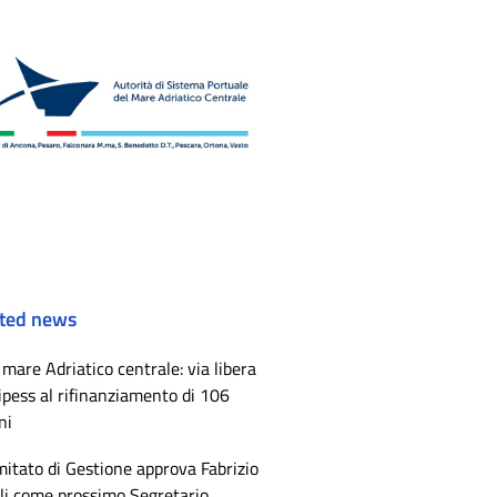
ted news
mare Adriatico centrale: via libera
ipess al rifinanziamento di 106
ni
mitato di Gestione approva Fabrizio
li come prossimo Segretario