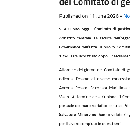
del Comitato di g
Published on 11 June 2026 •
No
Si è riunito oggi il
Comitato di gestio
Adriatico centrale. La seduta dell’org
Governance dell’Ente. Il nuovo Comita
1994, sarà ricostituito dopo l’insediame
All’ordine del giorno del Comitato di g
odierna, l’esame di diverse concession
Ancona, Pesaro, Falconara Marittima, 
Vasto. Al termine della riunione, il Com
portuale del mare Adriatico centrale,
Vi
Salvatore Minervino
, hanno voluto rin
per il lavoro compiuto in questi anni.