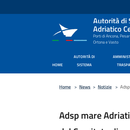
Salta al contenuto principale
Autorità di
Adriatico C
Porti di Ancona, Pesa
Ortona e Vasto
AUTORITÀ DI
AMMINIS
HOME
SISTEMA
TRASP
Home
>
News
>
Notizie
>
Adsp 
Adsp mare Adriatic