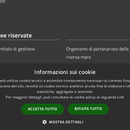
sto
ee riservate
mitato di gestione
Organismo di partenariato della
risorsa mare
Informazioni sui cookie
web utilizza cookie tecnici e assimilati strettamente necessari al corretto fu
azione del sito, nonché un cookie tecnico analitico al solo fine di elaborare i
statistiche, aggregate e anonime.
Per maggiori dettagli, può consultare la cookie policy al seguente
Link
Copyright © 2025
Aut
ie
Sitemap
RIFIUTA TUTTO
ACCETTA TUTTO
Power
MOSTRA DETTAGLI