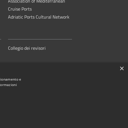
Association of Mediterranean
Cruise Ports
Adriatic Ports Cultural Network
Collegio dei revisori
×
nzionamento e
nformazioni
orità di Sistema Portuale del Mare
Adriatico Centrale
ed by
•
Municipium
Accesso redazione