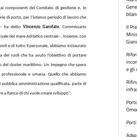
Gener
 ai componenti del Comitato di gestione e, in
bilan
rie di porto, per l’intenso periodo di lavoro che
Il Pr
 - ha detto
Vincenzo Garofalo
, Commissario
Minis
tuale del mare Adriatico centrale -. Insieme, con
Gianc
conti e di tutto il personale, abbiamo instaurato
Rifor
a dei ruoli che ha avuto l’obiettivo di portare
incon
nco del cluster marittimo. Un impegno che spero
e gli
ne professionale e umana. Quello che abbiamo
Rifin
i pubblica amministrazione qualificata, parte di
infra
e a fianco di chi vuole creare sviluppo”.
Porto
Omoda
Porti
Adsp 