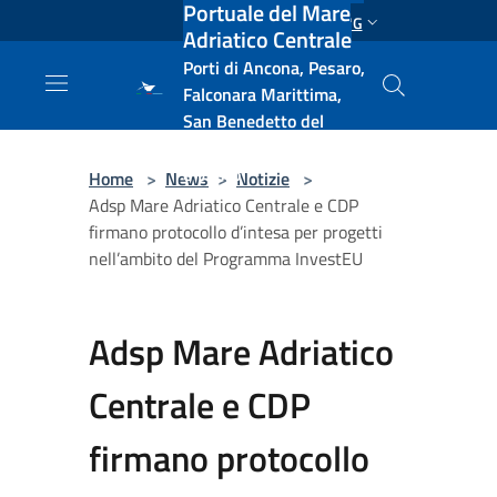
Portuale del Mare
Salta al contenuto principale
ENG
Adriatico Centrale
Porti di Ancona, Pesaro,
Falconara Marittima,
San Benedetto del
Tronto, Pescara, Ortona
e Vasto
Home
>
News
>
Notizie
>
Adsp Mare Adriatico Centrale e CDP
firmano protocollo d’intesa per progetti
nell’ambito del Programma InvestEU
Adsp Mare Adriatico
Centrale e CDP
firmano protocollo