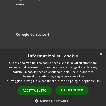
mare
Collegio dei revisori
×
Informazioni sui cookie
RSS
Copyright © 2025
Accessibility
Autorità di
Questo sito web utilizza cookie tecnici e assimilati strettamente
necessari al corretto funzionamento e alla navigazione del sito,
Privacy
Sistema Portuale
nonché un cookie tecnico analitico al solo fine di elaborare
Cookie
del Mare Adriatico
informazioni statistiche, aggregate e anonime.
Sitemap
Centrale
Per maggiori dettagli, può consultare la cookie policy al seguente
Link
Powered by
Municipium
•
RIFIUTA TUTTO
ACCETTA TUTTO
Accesso redazione
MOSTRA DETTAGLI