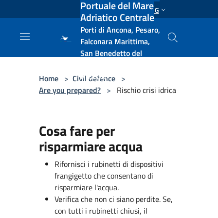
Portuale del Mare
Salta al contenuto principale
ENG
Adriatico Centrale
Porti di Ancona, Pesaro,
Falconara Marittima,
San Benedetto del
Tronto, Pescara, Ortona
e Vasto
Home
>
Civil defence
>
Are you prepared?
>
Rischio crisi idrica
Cosa fare per
risparmiare acqua
Rifornisci i rubinetti di dispositivi
frangigetto che consentano di
risparmiare l'acqua.
Verifica che non ci siano perdite. Se,
con tutti i rubinetti chiusi, il