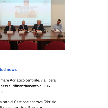
ted news
mare Adriatico centrale: via libera
ipess al rifinanziamento di 106
ni
mitato di Gestione approva Fabrizio
li come prossimo Segretario