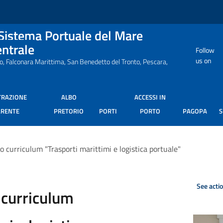
 Sistema Portuale del Mare
entrale
Follow
us on
ro, Falconara Marittima, San Benedetto del Tronto, Pescara,
TRAZIONE
ALBO
ACCESSI IN
ARENTE
PRETORIO
PORTI
PORTO
PAGOPA
o curriculum "Trasporti marittimi e logistica portuale"
See acti
 curriculum