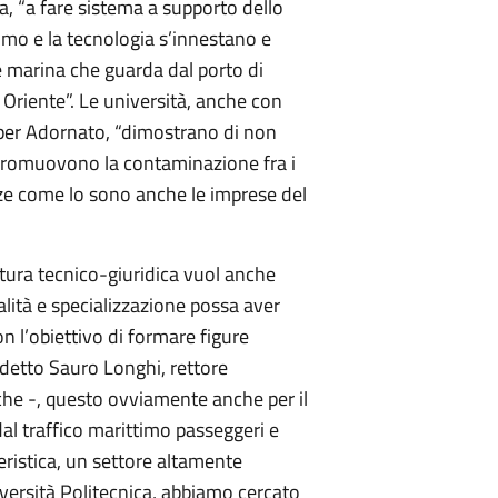
a, “a fare sistema a supporto dello
imo e la tecnologia s’innestano e
 marina che guarda dal porto di
Oriente”. Le università, anche con
 per Adornato, “dimostrano di non
promuovono la contaminazione fra i
enze come lo sono anche le imprese del
tura tecnico-giuridica vuol anche
alità e specializzazione possa aver
con l’obiettivo di formare figure
a detto Sauro Longhi, rettore
che -, questo ovviamente anche per il
al traffico marittimo passeggeri e
ristica, un settore altamente
iversità Politecnica, abbiamo cercato