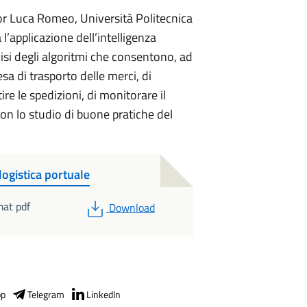
sor Luca Romeo, Università Politecnica
l’applicazione dell’intelligenza
nalisi degli algoritmi che consentono, ad
esa di trasporto delle merci, di
ire le spedizioni, di monitorare il
con lo studio di buone pratiche del
ogistica portuale
PDF
at pdf
Download
pp
Telegram
LinkedIn