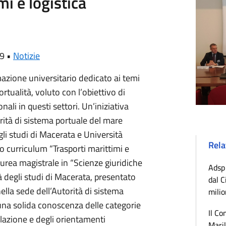
mi e logistica
19 •
Notizie
azione universitario dedicato ai temi
rtualità, voluto con l’obiettivo di
ali in questi settori. Un’iniziativa
rità di sistema portuale del mare
gli studi di Macerata e Università
Rela
o curriculum “Trasporti marittimi e
laurea magistrale in “Scienze giuridiche
Adsp 
à degli studi di Macerata, presentato
dal C
lla sede dell’Autorità di sistema
milio
una solida conoscenza delle categorie
Il Co
islazione e degli orientamenti
Maril