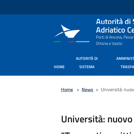
Salta al contenuto principale
Autorità di
Adriatico C
Porti di Ancona, Pesa
Ortona e Vasto
AUTORITÀ DI
AMMINIS
HOME
SISTEMA
TRASP
Home
>
News
>
Università: nuov
Università: nuovo