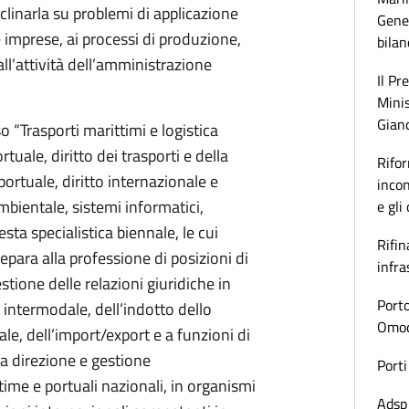
eclinarla su problemi di applicazione
Gener
 imprese, ai processi di produzione,
bilan
ll’attività dell’amministrazione
Il Pr
Minis
Gianc
o “Trasporti marittimi e logistica
rtuale, diritto dei trasporti e della
Rifor
portuale, diritto internazionale e
incon
mbientale, sistemi informatici,
e gli
esta specialistica biennale, le cui
Rifin
epara alla professione di posizioni di
infra
stione delle relazioni giuridiche in
Porto
 intermodale, dell’indotto dello
Omoda
le, dell’import/export e a funzioni di
la direzione e gestione
Porti
ime e portuali nazionali, in organismi
Adsp 