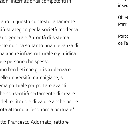
ioni internazionali competenti in
inse
Obiet
erano in questo contesto, altamente
Pnrr
iù strategico per la società moderna
Porto
ario generale Autorità di sistema
dell'
nte non ha soltanto una rilevanza di
 anche infrastrutturale e giuridica
de e persone che spesso
amo ben lieti che giurisprudenza e
delle università marchigiane, si
tema portuale per portare avanti
he consentirà certamente di creare
el territorio e di valore anche per le
uota attorno all’economia portuale”.
etto Francesco Adornato, rettore