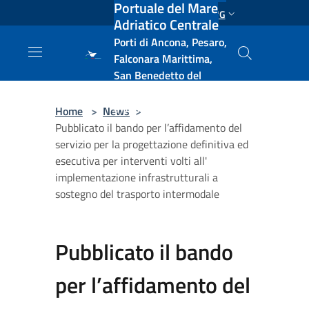
Portuale del Mare
Salta al contenuto principale
ENG
Adriatico Centrale
Porti di Ancona, Pesaro,
Falconara Marittima,
San Benedetto del
Tronto, Pescara, Ortona
e Vasto
Home
>
News
>
Pubblicato il bando per l’affidamento del
servizio per la progettazione definitiva ed
esecutiva per interventi volti all'
implementazione infrastrutturali a
sostegno del trasporto intermodale
Pubblicato il bando
per l’affidamento del