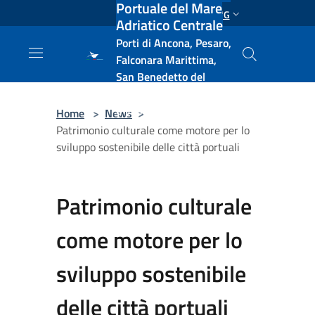
Portuale del Mare
Salta al contenuto principale
ENG
Adriatico Centrale
Porti di Ancona, Pesaro,
Falconara Marittima,
San Benedetto del
Tronto, Pescara, Ortona
e Vasto
Home
>
News
>
Patrimonio culturale come motore per lo
sviluppo sostenibile delle città portuali
Patrimonio culturale
come motore per lo
sviluppo sostenibile
delle città portuali