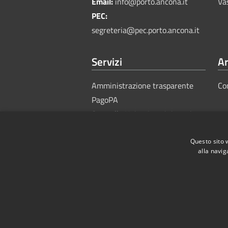
Email:
info@porto.ancona.it
Va
PEC:
segreteria@pec.porto.ancona.it
Servizi
Ar
Amministrazione trasparente
Co
PagoPA
Sportello Unico Amministrativo
Questo sito 
alla navig
RSS
Accessibility
Privacy
Cook