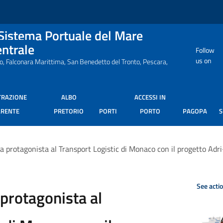
 Sistema Portuale del Mare
entrale
Follow
us on
ro, Falconara Marittima, San Benedetto del Tronto, Pescara,
TRAZIONE
ALBO
ACCESSI IN
ARENTE
PRETORIO
PORTI
PORTO
PAGOPA
na protagonista al Transport Logistic di Monaco con il progetto Adr
See acti
 protagonista al