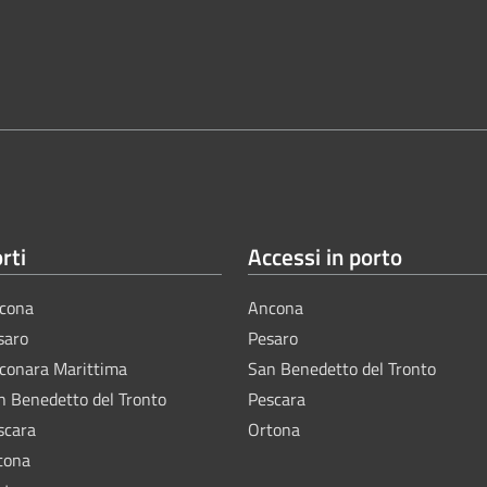
rti
Accessi in porto
cona
Ancona
saro
Pesaro
lconara Marittima
San Benedetto del Tronto
n Benedetto del Tronto
Pescara
scara
Ortona
tona