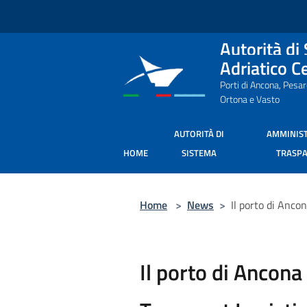
Salta al contenuto principale
Autorità di
Adriatico C
Porti di Ancona, Pesa
Ortona e Vasto
AUTORITÀ DI
AMMINIS
HOME
SISTEMA
TRASP
Home
>
News
>
Il porto di Anco
Il porto di Ancona