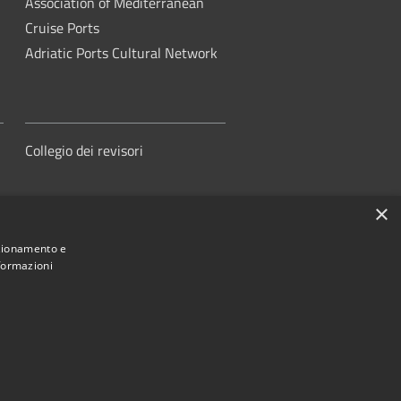
Association of Mediterranean
Cruise Ports
Adriatic Ports Cultural Network
Collegio dei revisori
×
nzionamento e
nformazioni
orità di Sistema Portuale del Mare
Adriatico Centrale
ed by
•
Municipium
Accesso redazione