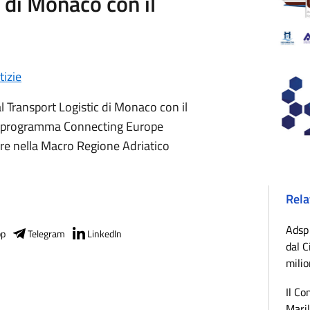
 di Monaco con il
tizie
l Transport Logistic di Monaco con il
al programma Connecting Europe
Mare nella Macro Regione Adriatico
Rela
Adsp 
pp
Telegram
LinkedIn
dal C
milio
Il Co
Maril