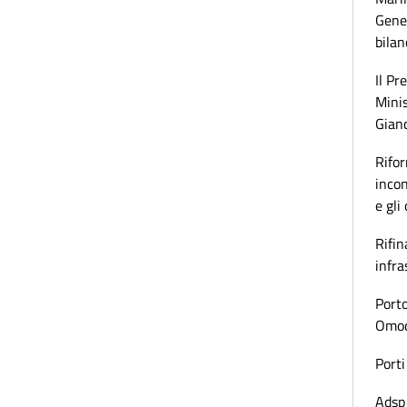
Gener
bilan
Il Pr
Minis
Gianc
Rifor
incon
e gli
Rifin
infra
Porto
Omoda
Porti
Adsp 