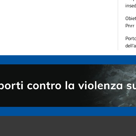
inse
Obiet
Pnrr
Porto
dell'