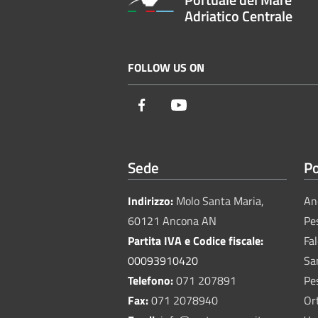
Adriatico Centrale
FOLLOW US ON
Facebook
Youtube
Sede
Po
Indirizzo:
Molo Santa Maria,
An
60121 Ancona AN
Pe
Partita IVA e Codice fiscale:
Fa
00093910420
Sa
Telefono:
071 207891
Pe
Fax:
071 2078940
Or