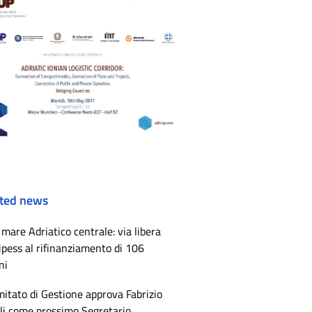
ted news
mare Adriatico centrale: via libera
ipess al rifinanziamento di 106
ni
mitato di Gestione approva Fabrizio
li come prossimo Segretario