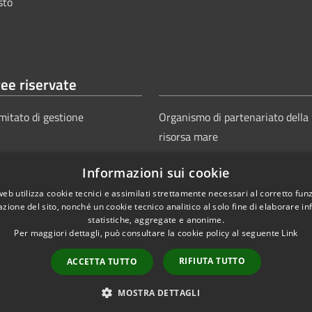
sto
ee riservate
mitato di gestione
Organismo di partenariato della
risorsa mare
Informazioni sui cookie
web utilizza cookie tecnici e assimilati strettamente necessari al corretto fu
azione del sito, nonché un cookie tecnico analitico al solo fine di elaborare i
statistiche, aggregate e anonime.
Per maggiori dettagli, può consultare la cookie policy al seguente
Link
Copyright © 2025
Aut
ie
Sitemap
RIFIUTA TUTTO
ACCETTA TUTTO
Power
MOSTRA DETTAGLI