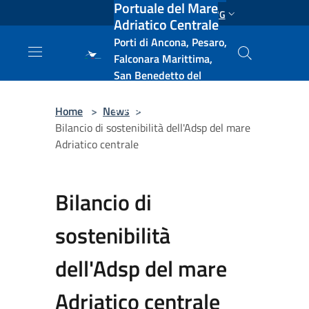
Portuale del Mare
Salta al contenuto principale
ENG
Adriatico Centrale
Porti di Ancona, Pesaro,
Falconara Marittima,
San Benedetto del
Tronto, Pescara, Ortona
e Vasto
Home
>
News
>
Bilancio di sostenibilità dell'Adsp del mare
Adriatico centrale
Bilancio di
sostenibilità
dell'Adsp del mare
Adriatico centrale