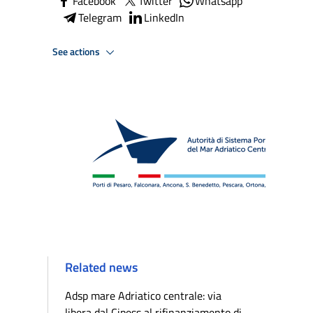
Facebook
Twitter
Whatsapp
Telegram
LinkedIn
See actions
Related news
Adsp mare Adriatico centrale: via
libera dal Cipess al rifinanziamento di