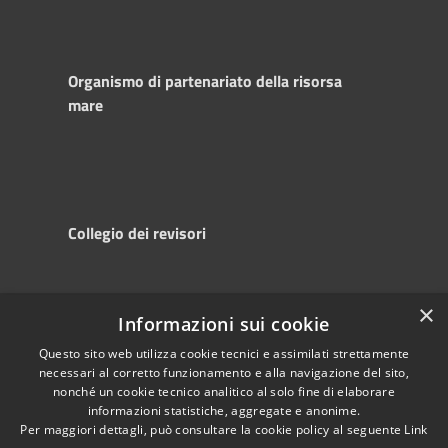
Organismo di partenariato della risorsa
mare
Collegio dei revisori
×
Informazioni sui cookie
RSS
Copyright © 2025
Accessibility
Autorità di
Questo sito web utilizza cookie tecnici e assimilati strettamente
necessari al corretto funzionamento e alla navigazione del sito,
Privacy
Sistema Portuale
nonché un cookie tecnico analitico al solo fine di elaborare
Cookie
del Mare Adriatico
informazioni statistiche, aggregate e anonime.
Sitemap
Centrale
Per maggiori dettagli, può consultare la cookie policy al seguente
Link