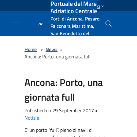
Portuale del Mare
Salta al contenuto principale
ENG
Adriatico Centrale
Porti di Ancona, Pesaro,
Falconara Marittima,
San Benedetto del
Tronto, Pescara, Ortona
e Vasto
Home
>
News
>
Ancona: Porto, una giornata full
Ancona: Porto, una
giornata full
Published on 29 September 2017 •
Notizie
E’ un porto “full”, pieno di navi, di